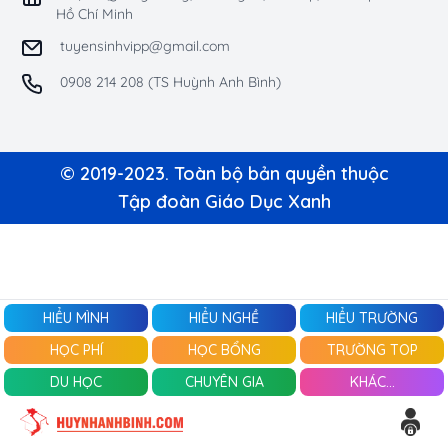
Hồ Chí Minh
tuyensinhvipp@gmail.com
0908 214 208 (TS Huỳnh Anh Bình)
© 2019-2023. Toàn bộ bản quyền thuộc
Tập đoàn Giáo Dục Xanh
HIỂU MÌNH
HIỂU NGHỀ
HIỂU TRƯỜNG
HỌC PHÍ
HỌC BỔNG
TRƯỜNG TOP
DU HỌC
CHUYÊN GIA
KHÁC...