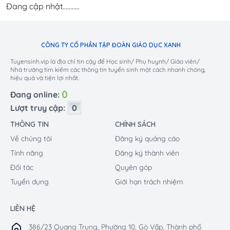
Đang cập nhật...........
CÔNG TY CỔ PHẦN TẬP ĐOÀN GIÁO DỤC XANH
Tuyensinh.vip là địa chỉ tin cậy để Học sinh/ Phụ huynh/ Giáo viên/
Nhà trường tìm kiếm các thông tin tuyển sinh một cách nhanh chóng,
hiệu quả và tiện lợi nhất.
3
2
1
4
0
Đang online:
5
6
9
Lượt truy cập:
0
7
8
THÔNG TIN
CHÍNH SÁCH
Về chúng tôi
Đăng ký quảng cáo
Tính năng
Đăng ký thành viên
Đối tác
Quyên góp
Tuyển dụng
Giới hạn trách nhiệm
LIÊN HỆ
386/23 Quang Trung, Phường 10, Gò Vấp, Thành phố